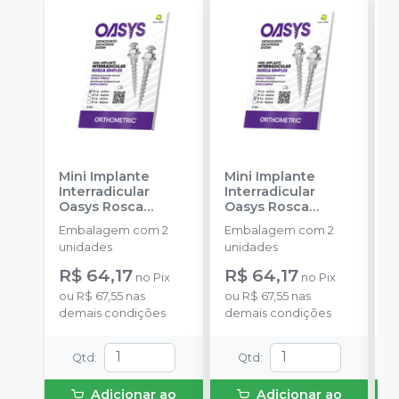
Mini Implante
Mini Implante
M
Interradicular
Interradicular
I
Oasys Rosca
Oasys Rosca
O
Simples - 1,6mm
Simples - 1,6mm
D
Embalagem com 2
Embalagem com 2
E
6x1mm 31.60.0601
-
8x1mm 31.60.0602
6
unidades
unidades
u
ORTHOMETRIC
-
ORTHOMETRIC
-
R$ 64,17
R$ 64,17
R
no
Pix
no
Pix
ou
R$ 67,55
nas
ou
R$ 67,55
nas
o
demais condições
demais condições
c
Qtd
:
Qtd
:
Adicionar ao
Adicionar ao