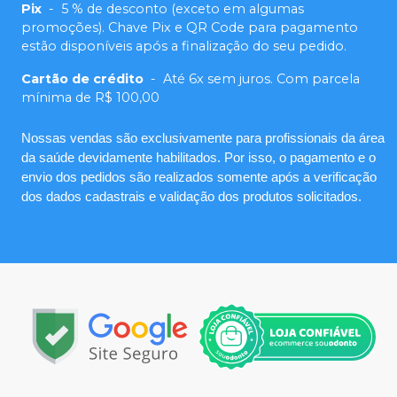
Pix
-
5 % de desconto (exceto em algumas
promoções). Chave Pix e QR Code para pagamento
estão disponíveis após a finalização do seu pedido.
Cartão de crédito
-
Até 6x sem juros. Com parcela
mínima de R$ 100,00
Nossas vendas são exclusivamente para profissionais da área
da saúde devidamente habilitados. Por isso, o pagamento e o
envio dos pedidos são realizados somente após a verificação
dos dados cadastrais e validação dos produtos solicitados.