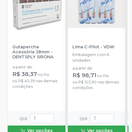
Gutapercha
Lima C-Pilot
-
VDW
Acessória 28mm
-
Embalagem com 6
DENTSPLY SIRONA
unidades.
a partir de
:
a partir de
:
R$ 38,37
R$ 98,71
no
Pix
no
Pix
ou
R$ 40,39
nas demais
ou
R$ 103,90
nas demais
condições
condições
Qtd
:
Qtd
:
Ver opções
Ver opções