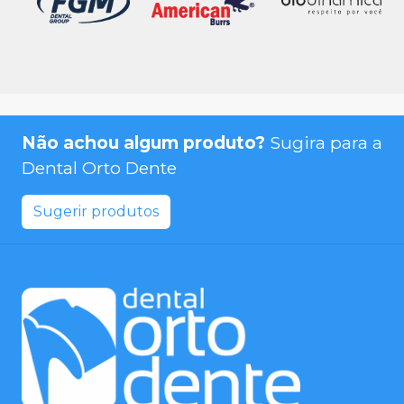
Não achou algum produto?
Sugira para a
Dental Orto Dente
Sugerir produtos