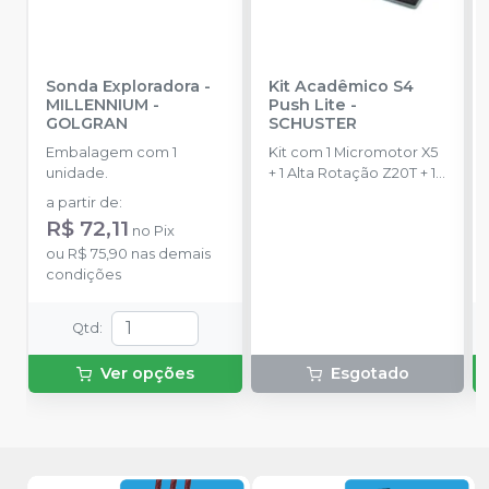
Sonda Exploradora
-
Kit Acadêmico S4
MILLENNIUM -
Push Lite
-
GOLGRAN
SCHUSTER
Embalagem com 1
Kit com 1 Micromotor X5
unidade.
+ 1 Alta Rotação Z20T + 1
Contra Ângulo T15 + 1
a partir de
:
Peça Reta P5.
R$ 72,11
no
Pix
ou
R$ 75,90
nas demais
condições
Qtd
:
Ver opções
Esgotado