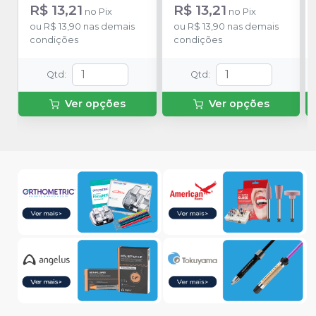
R$ 13,21
R$ 13,21
no
Pix
no
Pix
ou
R$ 13,90
nas demais
ou
R$ 13,90
nas demais
condições
condições
Qtd
:
Qtd
:
Ver opções
Ver opções