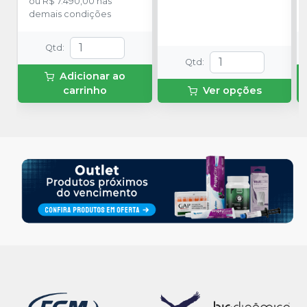
ou
R$ 7.490,00
nas
demais condições
Qtd
:
Qtd
:
Adicionar ao
carrinho
Ver opções