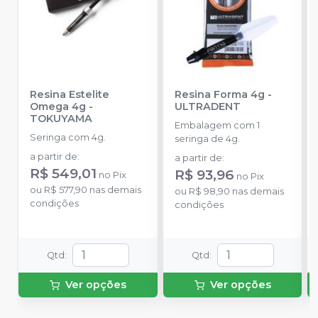
Resina Estelite
Resina Forma 4g
-
Omega 4g
-
ULTRADENT
TOKUYAMA
Embalagem com 1
Seringa com 4g.
seringa de 4g.
a partir de
:
a partir de
:
R$ 549,01
R$ 93,96
no
Pix
no
Pix
ou
R$ 577,90
nas demais
ou
R$ 98,90
nas demais
condições
condições
Qtd
:
Qtd
:
Ver opções
Ver opções