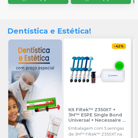
Dentística e Estética!
-
42
%
Kit Filtek™ Z350XT +
3M™ ESPE Single Bond
Universal + Necessaire
-
SOLVENTUM
Embalagem com 5 seringas
de 3M™ Filtek™ Z350XT nas