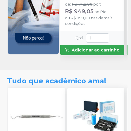
cores: A1B, A2B, A3B, A2E,
de
:
R$ 1.742,00
por
:
A2D Grátis: 1 frasco de 3M™
R$ 949,05
no
Pix
ESPE Single Bond Universal
ou
R$ 999,00
nas demais
de 3 ml 1 Necessaire para
condições
armazenamento e
transporte
Qtd
:
Adicionar ao carrinho
Tudo que acadêmico ama!