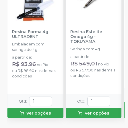
Resina Forma 4g
-
Resina Estelite
ULTRADENT
Omega 4g
-
TOKUYAMA
Embalagem com 1
Seringa com 4g.
seringa de 4g.
a partir de
:
a partir de
:
R$ 549,01
R$ 93,96
no
Pix
no
Pix
ou
R$ 577,90
nas demais
ou
R$ 98,90
nas demais
condições
condições
Qtd
:
Qtd
:
Ver opções
Ver opções