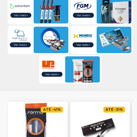
ATÉ
-
41
%
ATÉ
-
31
%