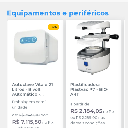
Equipamentos e periféricos
-
3
%
Autoclave Vitale 21
Plastificadora
Litros - Bivolt
Plastvac P7
-
BIO-
Automático
-
ART
CRISTÓFOLI
Embalagem com 1
a partir de
:
unidade.
R$ 2.184,05
no
Pix
de
:
R$ 7.749,00
por
:
ou
R$ 2.299,00
nas
R$ 7.115,50
no
Pix
demais condições