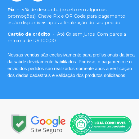
Pix
-
5 % de desconto (exceto em algumas
promoções). Chave Pix e QR Code para pagamento
estão disponíveis após a finalização do seu pedido.
Cartão de crédito
-
Até 6x sem juros. Com parcela
mínima de R$ 100,00
Nossas vendas são exclusivamente para profissionais da área
da saúde devidamente habilitados. Por isso, o pagamento e o
envio dos pedidos são realizados somente após a verificação
dos dados cadastrais e validação dos produtos solicitados.