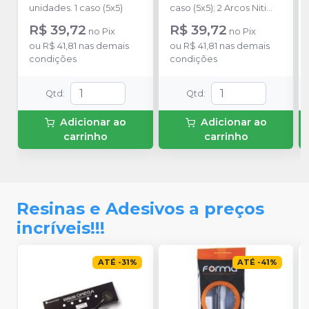
ORTHOMETRIC
Arcos - 10.10.2940
-
unidades. 1 caso (5x5)
caso (5x5); 2 Arcos Niti
ORTHOMETRIC
Superelástico 0,014
R$ 39,72
R$ 39,72
no
Pix
no
Pix
Sup/Inf; 4 Tubos de
ou
R$ 41,81
nas demais
ou
R$ 41,81
nas demais
Colagem Simples Roth
condições
condições
022. Com gancho nos
caninos e pré-molares.
Qtd
:
Qtd
:
Adicionar ao
Adicionar ao
carrinho
carrinho
Resinas e Adesivos a preços
incríveis!!!
ATÉ
-
31
%
ATÉ
-
41
%