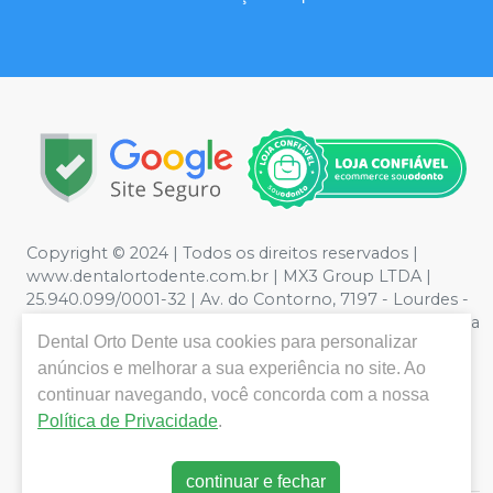
Copyright © 2024 | Todos os direitos reservados |
www.dentalortodente.com.br | MX3 Group LTDA |
25.940.099/0001-32 | Av. do Contorno, 7197 - Lourdes -
Belo Horizonte, MG | Política de Privacidade e Segurança
Dental Orto Dente
usa cookies para personalizar
- Fotos meramente ilustrativas - Os preços e condições
da loja virtual estão sujeitos a alterações. Em caso de
anúncios e melhorar a sua experiência no site. Ao
divergência de preços no site, o valor válido é o do
continuar navegando, você concorda com a nossa
Carrinho de Compra. Não vendemos por atacado, por
Política de Privacidade
.
isso nos reservamos o direito de não atender compras
de grandes volumes pelo site.
continuar e fechar