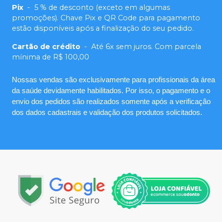
Pix
-
5 % de desconto (exceto em algumas
promoções). Chave Pix e QR Code para pagamento
estão disponíveis após a finalização do seu pedido.
Cartão de crédito
-
Até 6x sem juros. Com parcela
mínima de R$ 100,00
Nossas vendas são exclusivamente para profissionais da área
da saúde devidamente habilitados. Por isso, o pagamento e o
envio dos pedidos são realizados somente após a verificação
dos dados cadastrais e validação dos produtos solicitados.