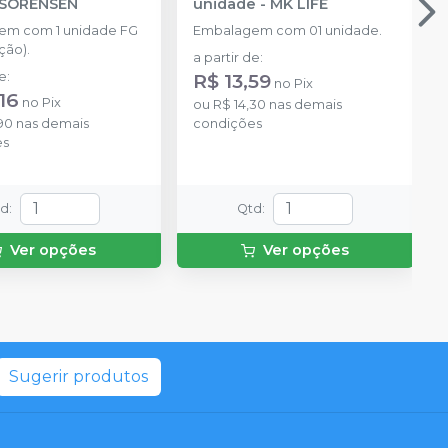
 SORENSEN
unidade
-
MK LIFE
em com 1 unidade FG
Embalagem com 01 unidade.
ção).
a partir de
:
de
:
R$ 13,59
no
Pix
16
no
Pix
ou
R$ 14,30
nas demais
90
nas demais
condições
es
td
:
Qtd
:
Ver opções
Ver opções
Sugerir produtos