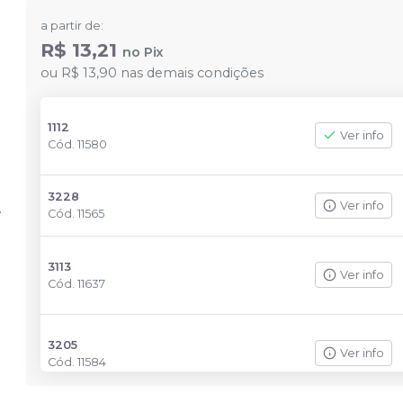
a partir de:
R$ 13,21
no
Pix
ou
R$ 13,90
nas demais condições
1112
Ver info
Cód.
11580
3228
Ver info
Cód.
11565
3113
Ver info
Cód.
11637
3205
Ver info
Cód.
11584