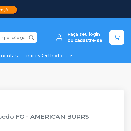
Faça seu login
ar por código
ou cadastre-se
mentais
Infinity Orthodontics
pedo FG
-
AMERICAN BURRS