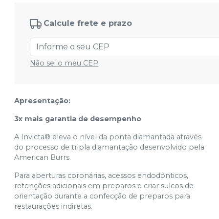
3207
Ver info
Cód.
11629
Calcule frete e prazo
N° 4230
Ver info
Não sei o meu CEP
Cód.
11600
1112F
Apresentação:
Ver info
Cód.
11556
3x mais garantia de desempenho
A Invicta® eleva o nível da ponta diamantada através
do processo de tripla diamantação desenvolvido pela
American Burrs.
Para aberturas coronárias, acessos endodônticos,
retenções adicionais em preparos e criar sulcos de
orientação durante a confecção de preparos para
restaurações indiretas.