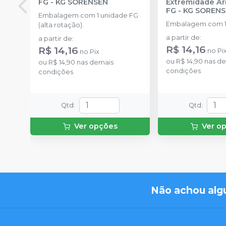
FG
-
KG SORENSEN
Extremidade A
FG
-
KG SOREN
Embalagem com 1 unidade FG
Embalagem com 1
(alta rotação).
a partir de
:
a partir de
:
R$ 14,16
R$ 14,16
no
Pi
no
Pix
ou
R$ 14,90
nas de
ou
R$ 14,90
nas demais
condições
condições
Qtd
:
Qtd
:
Ver opções
Ver o
Não achou alg