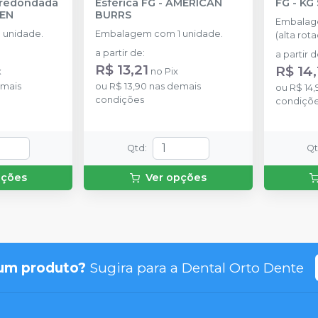
rredondada
Esférica FG
-
AMERICAN
FG
-
KG
SEN
BURRS
Embalag
 unidade.
Embalagem com 1 unidade.
(alta rota
a partir de
:
a partir 
R$ 13,21
R$ 14,
x
no
Pix
mais
ou
R$ 13,90
nas demais
ou
R$ 14,
condições
condiçõ
Qtd
:
Q
pções
Ver opções
um produto?
Sugira para a
Dental Orto Dente