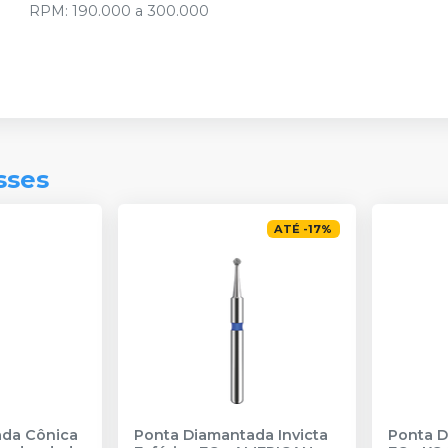
RPM: 190.000 a 300.000
sses
ATÉ
-
17
%
ada Cônica
Ponta Diamantada Invicta
Ponta 