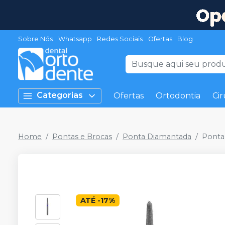
Sobre Nós
Whatsapp
Redes Sociais
Ofertas
Blog
Categorias
Ofertas
Ortodontia
Cir
Home
Pontas e Brocas
Ponta Diamantada
Ponta
ATÉ
-
17
%