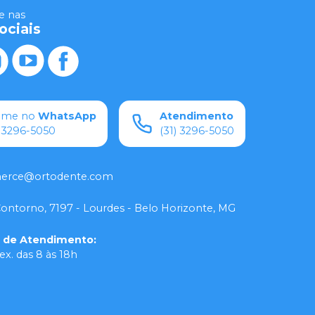
 nas
ociais
ame no
WhatsApp
Atendimento
) 3296-5050
(31) 3296-5050
rce@ortodente.com
Contorno, 7197 - Lourdes - Belo Horizonte, MG
o de Atendimento
:
ex. das 8 às 18h