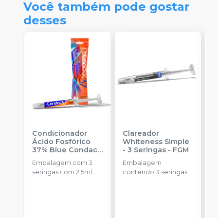
Você também pode gostar
desses
Condicionador
Clareador
R
Ácido Fosfórico
Whiteness Simple
X
37% Blue Condac
-
- 3 Seringas
-
FGM
E
FGM
Embalagem com 3
Embalagem
s
seringas com 2,5ml
contendo 3 seringas
a
cada uma e 3
com 3g de gel cada
ponteiras para
uma.
aplicação.
o
d