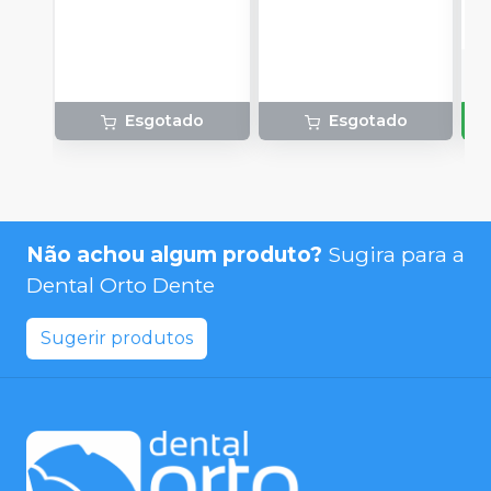
Esgotado
Esgotado
Não achou algum produto?
Sugira para a
Dental Orto Dente
Sugerir produtos