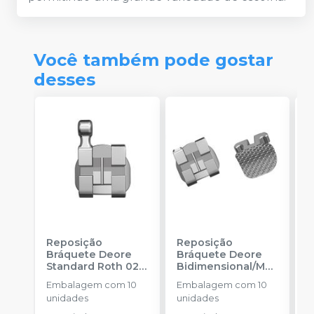
Você também pode gostar
desses
Reposição
Reposição
R
Bráquete Deore
Bráquete Deore
B
Standard Roth 022
Bidimensional/MB
A
-
INFINITY
T 018
-
INFINITY
F
Embalagem com 10
Embalagem com 10
E
ORTHODONTICS
ORTHODONTICS
-
unidades
unidades
u
O