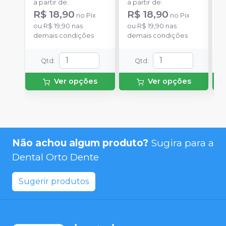
a partir de
:
a partir de
:
a
R$ 18,90
R$ 18,90
R
no
Pix
no
Pix
ou
R$ 19,90
nas
ou
R$ 19,90
nas
o
demais condições
demais condições
d
Qtd
:
Qtd
:
Ver opções
Ver opções
Não achou algum produto?
Sugira para a
Dental Orto Dente
Sugerir produtos