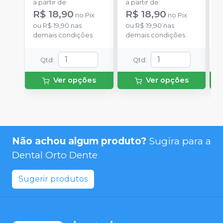
a partir de
:
a partir de
:
a
R$ 18,90
R$ 18,90
R
no
Pix
no
Pix
ou
R$ 19,90
nas
ou
R$ 19,90
nas
o
demais condições
demais condições
d
Qtd
:
Qtd
:
Ver opções
Ver opções
Não achou algum produto?
Sugira para a
Dental Orto Dente
Sugerir produtos