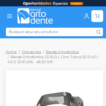
Home
Ortodontia
Banda Ortodôntica
Banda Ortodôntica 33 RL/LL Com Tubos 20.10.411 /
412 E 20.61.206 - 48.20.109