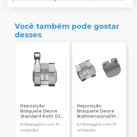
Você também pode gostar
desses
Reposição
Reposição
R
Bráquete Deore
Bráquete Deore
B
Standard Roth 022
Bidimensional/MB
A
-
INFINITY
T 018
-
INFINITY
F
Embalagem com 10
Embalagem com 10
E
ORTHODONTICS
ORTHODONTICS
-
unidades
unidades
u
O