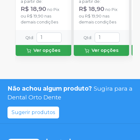
a partir de
:
a partir de
:
a
R$ 18,90
R$ 18,90
R
no
Pix
no
Pix
ou
R$ 19,90
nas
ou
R$ 19,90
nas
o
demais condições
demais condições
d
Qtd
:
Qtd
:
Ver opções
Ver opções
Não achou algum produto?
Sugira para a
Dental Orto Dente
Sugerir produtos