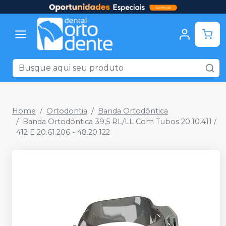
Home
Ortodontia
Banda Ortodôntica
Banda Ortodôntica 39,5 RL/LL Com Tubos 20.10.411 /
412 E 20.61.206 - 48.20.122