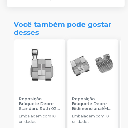
Você também pode gostar
desses
Reposição
Reposição
R
Bráquete Deore
Bráquete Deore
B
Standard Roth 022
Bidimensional/MB
A
-
INFINITY
T 018
-
INFINITY
F
Embalagem com 10
Embalagem com 10
E
ORTHODONTICS
ORTHODONTICS
-
unidades
unidades
u
O