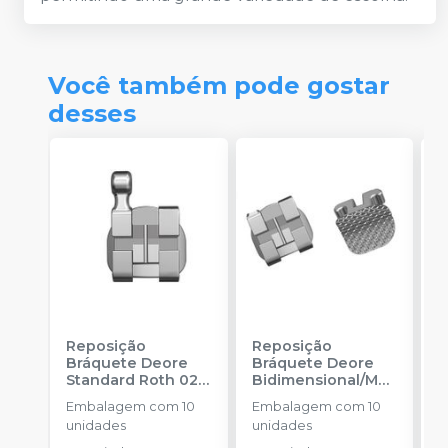
Você também pode gostar
desses
Reposição
Reposição
R
Bráquete Deore
Bráquete Deore
B
Standard Roth 022
Bidimensional/MB
A
-
INFINITY
T 018
-
INFINITY
F
Embalagem com 10
Embalagem com 10
E
ORTHODONTICS
ORTHODONTICS
-
unidades
unidades
u
O