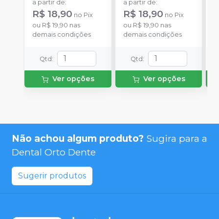
a partir de
:
a partir de
:
a
R$ 18,90
R$ 18,90
R
no
Pix
no
Pix
ou
R$ 19,90
nas
ou
R$ 19,90
nas
o
demais condições
demais condições
d
Qtd
:
Qtd
:
Ver opções
Ver opções
Não achou algum produto?
Sugira para a
Dental Orto Dente
Sugerir produtos