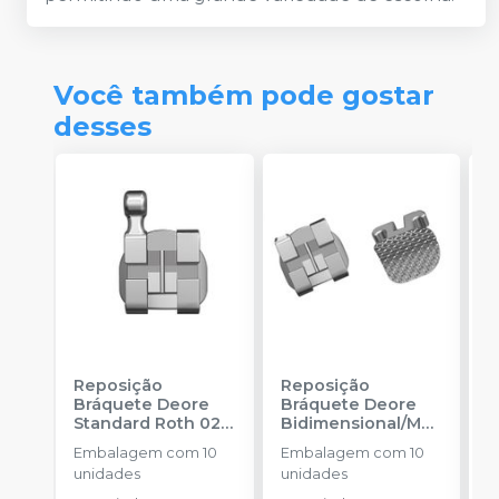
Você também pode gostar
desses
Reposição
Reposição
R
Bráquete Deore
Bráquete Deore
B
Standard Roth 022
Bidimensional/MB
A
-
INFINITY
T 018
-
INFINITY
F
Embalagem com 10
Embalagem com 10
E
ORTHODONTICS
ORTHODONTICS
-
unidades
unidades
u
O