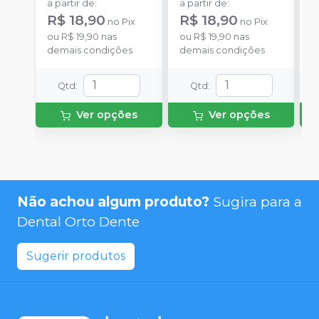
a partir de
:
a partir de
:
a
R$ 18,90
R$ 18,90
R
no
Pix
no
Pix
ou
R$ 19,90
nas
ou
R$ 19,90
nas
o
demais condições
demais condições
d
Qtd
:
Qtd
:
Ver opções
Ver opções
Não achou algum produto?
Sugira para a
Dental Orto Dente
Sugerir produtos