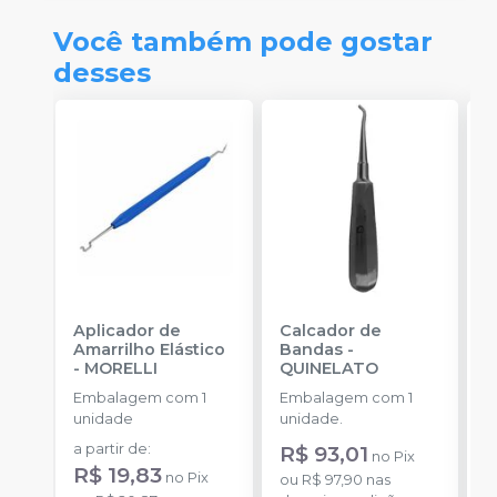
Você também pode gostar
desses
Aplicador de
Calcador de
A
Amarrilho Elástico
Bandas
-
O
-
MORELLI
QUINELATO
A
G
Embalagem com 1
Embalagem com 1
E
P
unidade
unidade.
u
I
O
a partir de
:
R$ 93,01
d
no
Pix
R$ 19,83
no
Pix
ou
R$ 97,90
nas