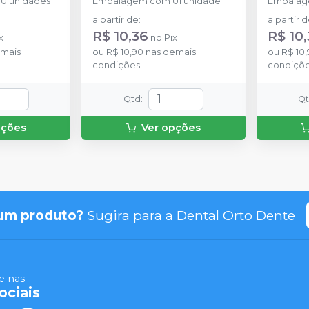
0 unidades
Embalagem com 01 unidade
Embalag
a partir de
:
a partir 
R$ 10,36
R$ 10
x
no
Pix
mais
ou
R$ 10,90
nas demais
ou
R$ 10
condições
condiçõ
Qtd
:
Q
pções
Ver opções
um produto?
Sugira para a
Dental Orto Dente
 nas
ociais