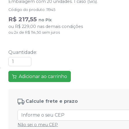
Embalagem com 20 unidades. 1 caso (5x5).
Código do produto
:
11945
R$ 217,55
no
Pix
ou
R$ 229,00
nas demais condições
ou
2
x
de
R$ 114,50
sem juros
Quantidade
:
Adicionar ao carrinho
Calcule frete e prazo
Não sei o meu CEP