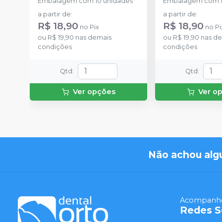
Embalagem com 10 unidades
Embalagem com 1
a partir de
:
a partir de
:
R$ 18,90
R$ 18,90
no
Pix
no
Pi
ou
R$ 19,90
nas demais
ou
R$ 19,90
nas de
condições
condições
Qtd
:
Qtd
:
Ver opções
Ver o
Não achou alg
Acompanhe
Redes S