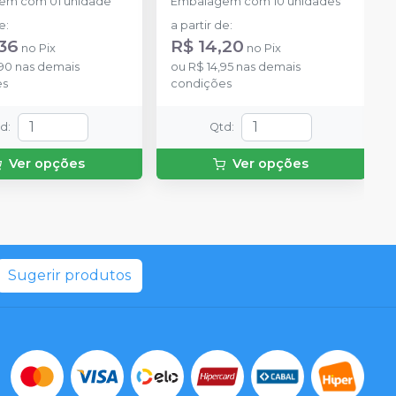
em com 01 unidade
Embalagem com 10 unidades
de
:
a partir de
:
,36
R$ 14,20
no
Pix
no
Pix
,90
nas demais
ou
R$ 14,95
nas demais
es
condições
td
:
Qtd
:
Ver opções
Ver opções
Sugerir produtos