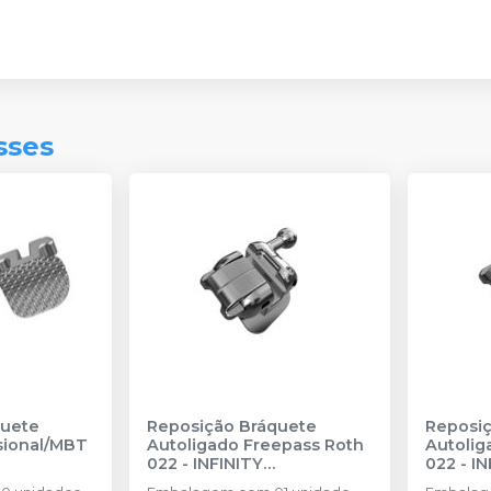
sses
quete
Reposição Bráquete
Reposiç
sional/MBT
Autoligado Freepass Roth
Autolig
022
-
INFINITY
022
-
IN
S
ORTHODONTICS
ORTHO