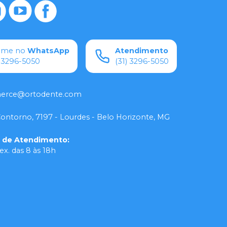
ame no
WhatsApp
Atendimento
) 3296-5050
(31) 3296-5050
rce@ortodente.com
Contorno, 7197 - Lourdes - Belo Horizonte, MG
o de Atendimento
:
ex. das 8 às 18h