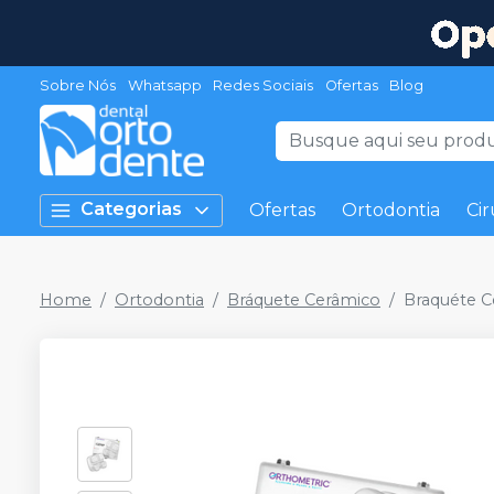
Sobre Nós
Whatsapp
Redes Sociais
Ofertas
Blog
Categorias
Ofertas
Ortodontia
Cir
Home
Ortodontia
Bráquete Cerâmico
Braquéte C