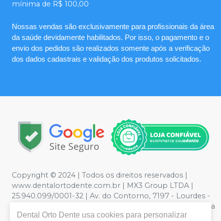
mínima de R$ 100,00
Nossas vendas são exclusivamente para profissionais da área
da saúde devidamente habilitados. Por isso, o pagamento e o
envio dos pedidos são realizados somente após a verificação
dos dados cadastrais e validação dos produtos solicitados.
Copyright © 2024 | Todos os direitos reservados |
www.dentalortodente.com.br | MX3 Group LTDA |
25.940.099/0001-32 | Av. do Contorno, 7197 - Lourdes -
Belo Horizonte, MG | Política de Privacidade e Segurança
Dental Orto Dente
usa cookies para personalizar
- Fotos meramente ilustrativas - Os preços e condições