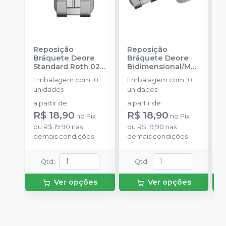
Reposição
Reposição
R
Bráquete Deore
Bráquete Deore
B
Standard Roth 022
Bidimensional/MB
A
-
INFINITY
T 018
-
INFINITY
F
Embalagem com 10
Embalagem com 10
E
ORTHODONTICS
ORTHODONTICS
-
unidades
unidades
u
O
a partir de
:
a partir de
:
a
R$ 18,90
R$ 18,90
R
no
Pix
no
Pix
ou
R$ 19,90
nas
ou
R$ 19,90
nas
o
demais condições
demais condições
d
Qtd
:
Qtd
:
Ver opções
Ver opções