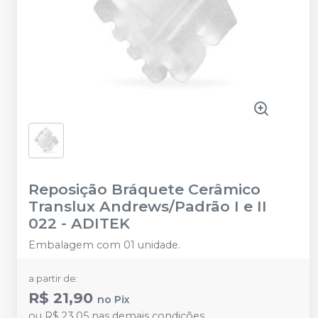
Reposição Bráquete Cerâmico
Translux Andrews/Padrão I e II
022
-
ADITEK
Embalagem com 01 unidade.
a partir de:
R$ 21,90
no
Pix
ou
R$ 23,05
nas demais condições