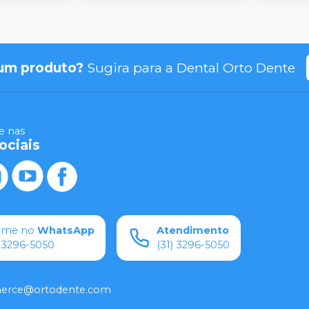
um produto?
Sugira para a
Dental Orto Dente
 nas
ociais
ame no
WhatsApp
Atendimento
) 3296-5050
(31) 3296-5050
rce@ortodente.com