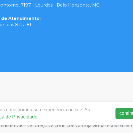
Contorno, 7197 - Lourdes - Belo Horizonte, MG
o de Atendimento
:
ex. das 8 às 18h
s e melhorar a sua experiência no site. Ao
contin
ica de Privacidade
.
dentalortodente.com.br | MX3 Group LTDA | 25.940.099/0001-3
lustrativas - Os preços e condições da loja virtual estão sujeit
 por atacado, por isso nos reservamos o direito de não aten