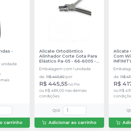
andas
-
Alicate Ortodôntico
Alicate
Alinhador Corte Gota Para
Com Wíd
Elástico Pa-05 - 66-6005
-
INFINI
 unidade.
INFINITY ORTHODONTICS
Embalagem com 1 unidade
Embalag
x
de
:
R$ 445,82
por
:
de
:
R$ 41
emais
R$ 445,55
R$ 41
no
Pix
ou
R$ 469,00
nas demais
ou
R$ 43
condições
condiçõ
Qtd
:
Q
o carrinho
Adicionar ao carrinho
Adi