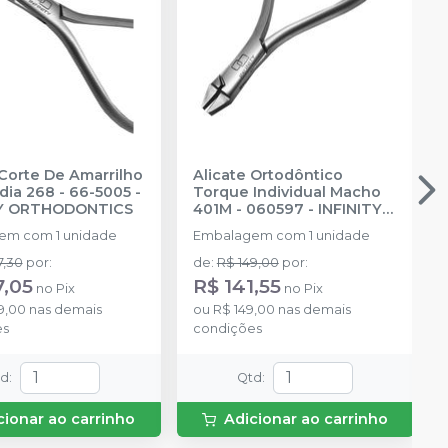
 Corte De Amarrilho
Alicate Ortodôntico
ia 268 - 66-5005
-
Torque Individual Macho
TY ORTHODONTICS
401M - 060597
-
INFINITY
ORTHODONTICS
em com 1 unidade
Embalagem com 1 unidade
7,30
por
:
de
:
R$ 149,00
por
:
7,05
R$ 141,55
no
Pix
no
Pix
9,00
nas demais
ou
R$ 149,00
nas demais
es
condições
td
:
Qtd
:
cionar ao carrinho
Adicionar ao carrinho