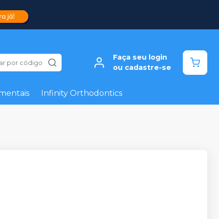
Faça seu login
ar por código
ou cadastre-se
mentais
Infinity Orthodontics