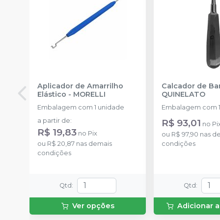
Aplicador de Amarrilho
Calcador de B
Elástico
-
MORELLI
QUINELATO
Embalagem com 1 unidade
Embalagem com 1
a partir de
:
R$ 93,01
no
Pi
R$ 19,83
no
Pix
ou
R$ 97,90
nas d
ou
R$ 20,87
nas demais
condições
condições
Qtd
:
Qtd
:
Ver opções
Adicionar a