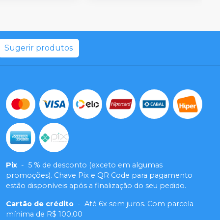
Sugerir produtos
Pix
-
5 % de desconto (exceto em algumas
promoções). Chave Pix e QR Code para pagamento
estão disponíveis após a finalização do seu pedido.
Cartão de crédito
-
Até 6x sem juros. Com parcela
mínima de R$ 100,00