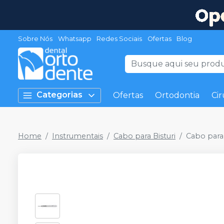
Sobre Nós
Whatsapp
Redes Sociais
Ofertas
Blog
Categorias
Ofertas
Ortodontia
Cir
Home
Instrumentais
Cabo para Bisturi
Cabo para 