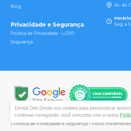
Av. do 
Blog
Horári
Privacidade e Segurança
Seg. a S
Política de Privacidade - LGPD
Segurança
Dental Orto Dente
usa cookies para personalizar anúncio
continuar navegando, você concorda com a nossa
Polít
Copyright © 2024 | Todos os direitos reservados | www.
| Política de Privacidade e Segurança - Fotos meramente i
o valor válido é o do Carrinho de Compra. Não vendemos