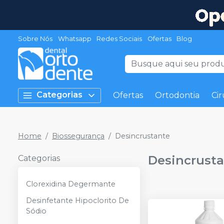
Sobre Nós
Whatsapp
Redes Sociais
Ofertas
Blog
Categorias
Ofertas
Ortodontia
Cir
Home
Biossegurança
Desincrustante
Desincrust
Categorias
Clorexidina Degermante
Desinfetante Hipoclorito De
Sódio