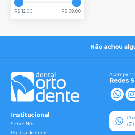
R$ 12,00
R$ 69,00
Não achou alg
Acompanhe
Redes S
Institucional
Ch
Sobre Nós
(31
Política de Frete