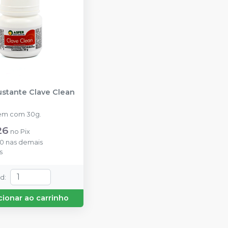
ustante Clave Clean
em com 30g.
26
no
Pix
90
nas demais
s
td
:
cionar ao carrinho