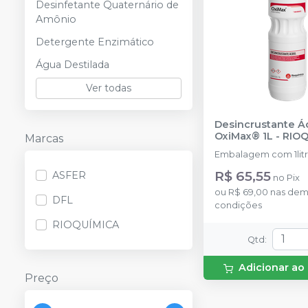
Desinfetante Quaternário de
Amônio
Detergente Enzimático
Água Destilada
Ver todas
Desincrustante Á
OxiMax® 1L
-
RIOQ
Marcas
Embalagem com 1lit
R$ 65,55
ASFER
no
Pix
ou
R$ 69,00
nas dem
DFL
condições
RIOQUÍMICA
Qtd
:
Adicionar ao
Preço