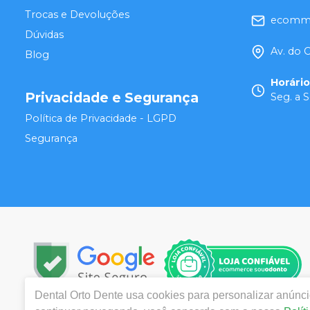
Trocas e Devoluções
ecomme
Dúvidas
Av. do 
Blog
Horári
Privacidade e Segurança
Seg. a S
Política de Privacidade - LGPD
Segurança
Dental Orto Dente
usa cookies para personalizar anúncio