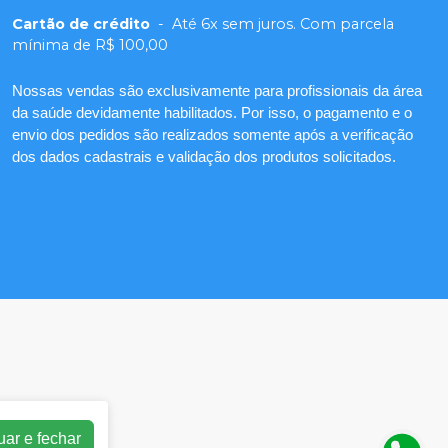
Cartão de crédito
-
Até 6x sem juros. Com parcela
mínima de R$ 100,00
Nossas vendas são exclusivamente para profissionais da área
da saúde devidamente habilitados. Por isso, o pagamento e o
envio dos pedidos são realizados somente após a verificação
dos dados cadastrais e validação dos produtos solicitados.
uar e fechar