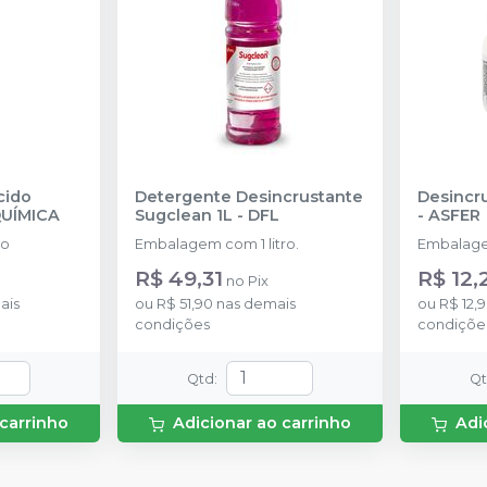
cido
Detergente Desincrustante
Desincr
UÍMICA
Sugclean 1L
-
DFL
-
ASFER
ro
Embalagem com 1 litro.
Embalag
R$ 49,31
R$ 12,
no
Pix
ais
ou
R$ 51,90
nas demais
ou
R$ 12,
condições
condiçõe
Qtd
:
Q
 carrinho
Adicionar ao carrinho
Adi