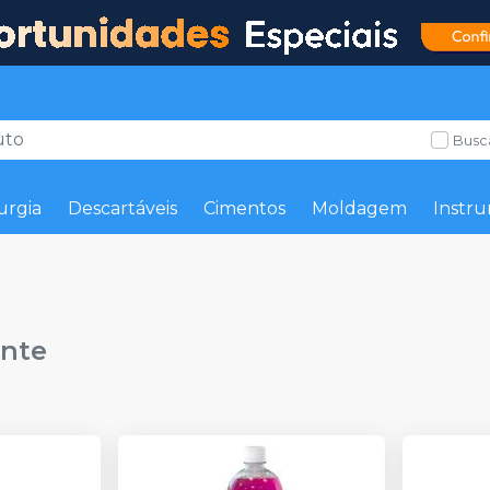
Busc
urgia
Descartáveis
Cimentos
Moldagem
Instru
ante