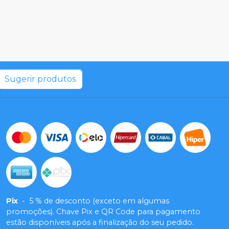
Sugerir produtos
Pix
-
5 % de desconto (exceto em algumas
promoções). Chave Pix e QR Code para pagamento
estão disponíveis após a finalização do seu pedido.