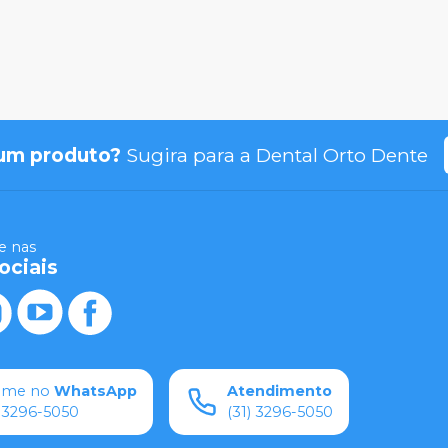
um produto?
Sugira para a
Dental Orto Dente
 nas
ociais
ame no
WhatsApp
Atendimento
) 3296-5050
(31) 3296-5050