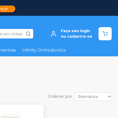
Faça seu login
ar por código
ou cadastre-se
mentais
Infinity Orthodontics
Ordenar por