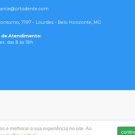
rce@ortodente.com
Contorno, 7197 - Lourdes - Belo Horizonte, MG
o de Atendimento
:
ex. das 8 às 18h
s e melhorar a sua experiência no site. Ao
contin