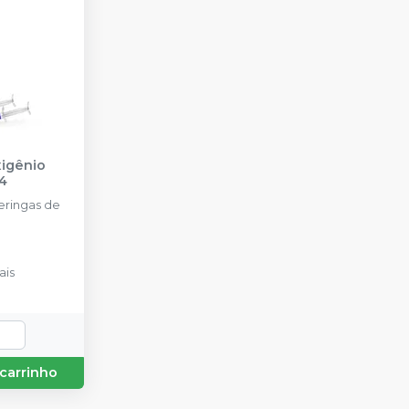
igênio
4
ringas de
ais
 carrinho