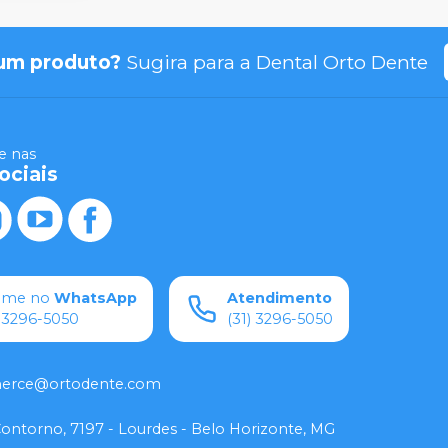
um produto?
Sugira para a
Dental Orto Dente
 nas
ociais
ame no
WhatsApp
Atendimento
) 3296-5050
(31) 3296-5050
rce@ortodente.com
Contorno, 7197 - Lourdes - Belo Horizonte, MG