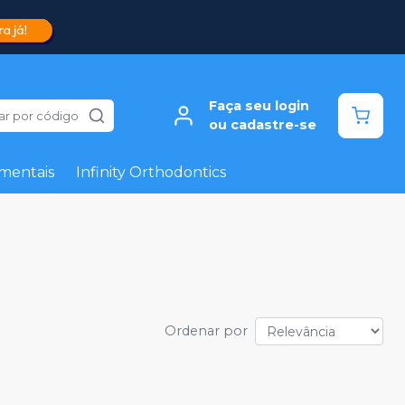
Faça seu login
ar por código
ou cadastre-se
mentais
Infinity Orthodontics
Ordenar por