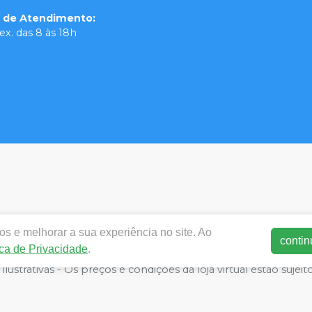
o de Atendimento
:
ex. das 8 às 18h
s e melhorar a sua experiência no site. Ao
contin
ica de Privacidade
.
dentalortodente.com.br | MX3 Group LTDA | 25.940.099/0001-3
lustrativas - Os preços e condições da loja virtual estão sujeit
 por atacado, por isso nos reservamos o direito de não aten