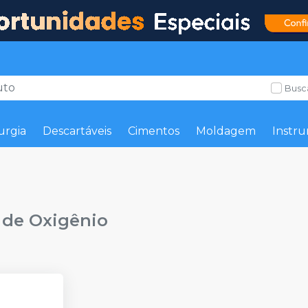
Busc
urgia
Descartáveis
Cimentos
Moldagem
Instru
o
 de Oxigênio