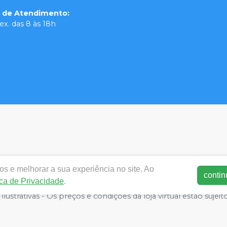
o de Atendimento
:
ex. das 8 às 18h
s e melhorar a sua experiência no site. Ao
contin
ica de Privacidade
.
dentalortodente.com.br | MX3 Group LTDA | 25.940.099/0001-3
lustrativas - Os preços e condições da loja virtual estão sujeit
 por atacado, por isso nos reservamos o direito de não aten