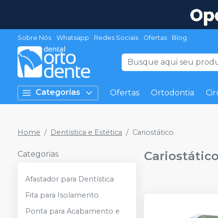
Sobre Nós
Whatsapp
Redes Sociais
Ofertas
Blog
Categorias
Ofertas
Ortodontia
Cir
Home
Dentística e Estética
Cariostático
Cariostátic
Categorias
Afastador para Dentística
Fita para Isolamento
Ponta para Acabamento e