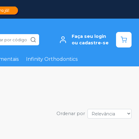
Faça seu login
ar por código
ou cadastre-se
mentais
Infinity Orthodontics
Ordenar por