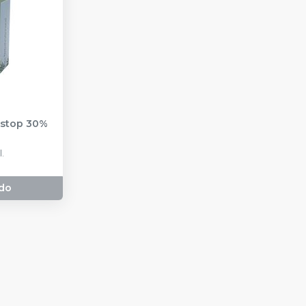
estop 30%
.
do