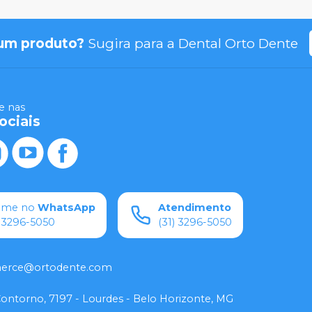
um produto?
Sugira para a
Dental Orto Dente
 nas
ociais
ame no
WhatsApp
Atendimento
) 3296-5050
(31) 3296-5050
rce@ortodente.com
Contorno, 7197 - Lourdes - Belo Horizonte, MG