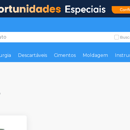
Busc
urgia
Descartáveis
Cimentos
Moldagem
Instru
o