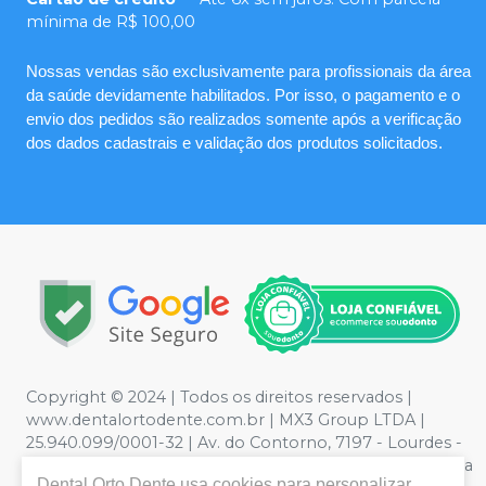
mínima de R$ 100,00
Nossas vendas são exclusivamente para profissionais da área
da saúde devidamente habilitados. Por isso, o pagamento e o
envio dos pedidos são realizados somente após a verificação
dos dados cadastrais e validação dos produtos solicitados.
Copyright © 2024 | Todos os direitos reservados |
www.dentalortodente.com.br | MX3 Group LTDA |
25.940.099/0001-32 | Av. do Contorno, 7197 - Lourdes -
Belo Horizonte, MG | Política de Privacidade e Segurança
Dental Orto Dente
usa cookies para personalizar