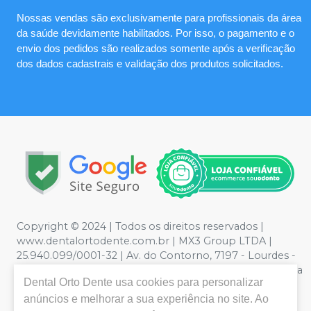
Nossas vendas são exclusivamente para profissionais da área
da saúde devidamente habilitados. Por isso, o pagamento e o
envio dos pedidos são realizados somente após a verificação
dos dados cadastrais e validação dos produtos solicitados.
Copyright © 2024 | Todos os direitos reservados |
www.dentalortodente.com.br | MX3 Group LTDA |
25.940.099/0001-32 | Av. do Contorno, 7197 - Lourdes -
Belo Horizonte, MG | Política de Privacidade e Segurança
Dental Orto Dente
usa cookies para personalizar
- Fotos meramente ilustrativas - Os preços e condições
anúncios e melhorar a sua experiência no site. Ao
da loja virtual estão sujeitos a alterações. Em caso de