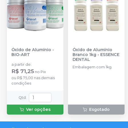
Óxido de Alumínio
-
Óxido de Alumínio
BIO-ART
Branco 1kg
-
ESSENCE
DENTAL
a partir de
:
Embalagem com 1kg.
R$ 71,25
no
Pix
ou
R$ 75,00
nas demais
condições
Qtd
:
Ver opções
Esgotado