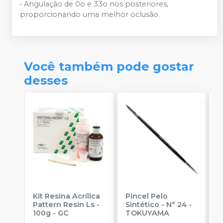
• Angulação de 0o e 33o nos posteriores,
proporcionando uma melhor oclusão.
Você também pode gostar
desses
Kit Resina Acrílica
Pincel Pelo
D
Pattern Resin Ls -
Sintético - N° 24
-
P
100g
-
GC
TOKUYAMA
S