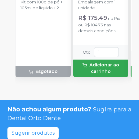
Kit com 100g de pó +
Embalagem com 1
E
105ml de líquido + 2
unidade.
d
dappens + 1 pincel + 1
s
R$ 175,49
a
no
Pix
pipeta.
R
ou
R$ 184,73
nas
demais condições
o
d
Qtd
:
Adicionar ao
Esgotado
carrinho
Não achou algum produto?
Sugira para a
Dental Orto Dente
Sugerir produtos