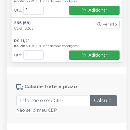
no
Pix
ou
R$ 11,80
nas demais condições
Adicionar
Qtd
:
266 (69)
Ver info
Cód.
13263
R$ 11,21
no
Pix
ou
R$ 11,80
nas demais condições
Adicionar
Qtd
:
Calcule frete e prazo
Calcular
Não sei o meu CEP