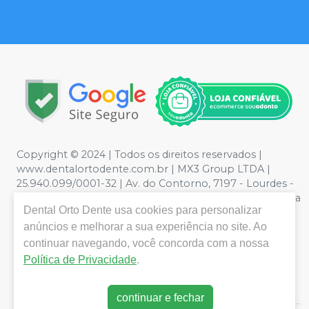
Copyright © 2024 | Todos os direitos reservados |
www.dentalortodente.com.br | MX3 Group LTDA |
25.940.099/0001-32 | Av. do Contorno, 7197 - Lourdes -
Belo Horizonte, MG | Política de Privacidade e Segurança
Dental Orto Dente
usa cookies para personalizar
- Fotos meramente ilustrativas - Os preços e condições
da loja virtual estão sujeitos a alterações. Em caso de
anúncios e melhorar a sua experiência no site. Ao
divergência de preços no site, o valor válido é o do
continuar navegando, você concorda com a nossa
Carrinho de Compra. Não vendemos por atacado, por
Política de Privacidade
.
isso nos reservamos o direito de não atender compras
de grandes volumes pelo site.
continuar e fechar