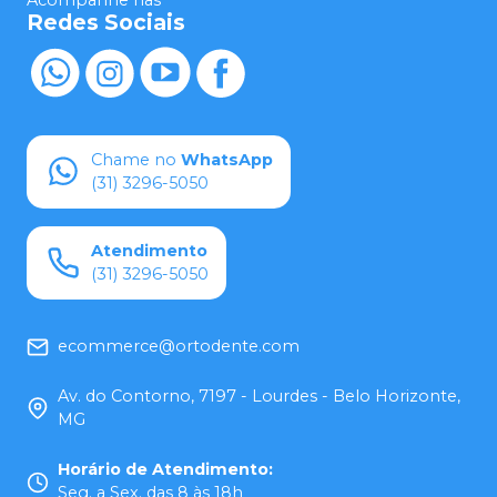
Acompanhe nas
Redes Sociais
Chame no
WhatsApp
(31) 3296-5050
Atendimento
(31) 3296-5050
ecommerce@ortodente.com
Av. do Contorno, 7197 - Lourdes - Belo Horizonte,
MG
Horário de Atendimento
:
Seg. a Sex. das 8 às 18h