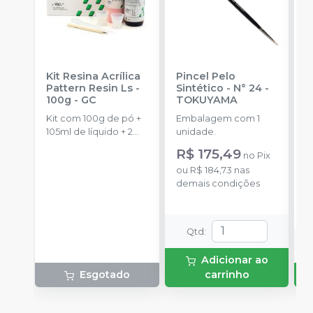
Kit Resina Acrílica
Pincel Pelo
D
Pattern Resin Ls -
Sintético - N° 24
-
P
100g
-
GC
TOKUYAMA
S
Kit com 100g de pó +
Embalagem com 1
E
105ml de líquido + 2
unidade.
d
dappens + 1 pincel + 1
s
R$ 175,49
a
no
Pix
pipeta.
R
ou
R$ 184,73
nas
demais condições
o
d
Qtd
:
Adicionar ao
Esgotado
carrinho