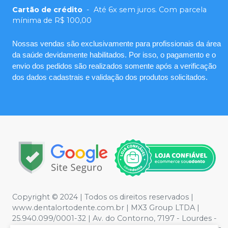
Cartão de crédito
-
Até 6x sem juros. Com parcela
mínima de R$ 100,00
Nossas vendas são exclusivamente para profissionais da área
da saúde devidamente habilitados. Por isso, o pagamento e o
envio dos pedidos são realizados somente após a verificação
dos dados cadastrais e validação dos produtos solicitados.
Copyright © 2024 | Todos os direitos reservados |
www.dentalortodente.com.br | MX3 Group LTDA |
25.940.099/0001-32 | Av. do Contorno, 7197 - Lourdes -