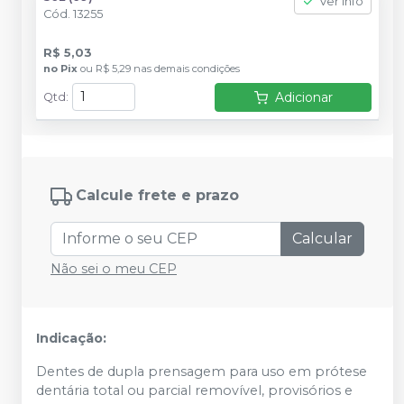
Ver info
Cód.
13255
R$ 5,03
no
Pix
ou
R$ 5,29
nas demais condições
Adicionar
Qtd
:
Calcule frete e prazo
Calcular
Não sei o meu CEP
Indicação:
Dentes de dupla prensagem para uso em prótese
dentária total ou parcial removível, provisórios e