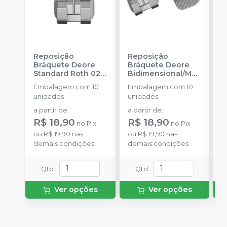
Reposição
Reposição
R
Bráquete Deore
Bráquete Deore
B
Standard Roth 022
Bidimensional/MB
A
-
INFINITY
T 018
-
INFINITY
F
Embalagem com 10
Embalagem com 10
E
ORTHODONTICS
ORTHODONTICS
-
unidades
unidades
u
O
a partir de
:
a partir de
:
a
R$ 18,90
R$ 18,90
R
no
Pix
no
Pix
ou
R$ 19,90
nas
ou
R$ 19,90
nas
o
demais condições
demais condições
d
Qtd
:
Qtd
:
Ver opções
Ver opções