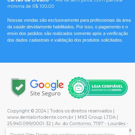
Cartão de crédito
-
Até 6x sem juros. Com parcela
mínima de R$ 100,00
Nossas vendas são exclusivamente para profissionais da área
da saúde devidamente habilitados. Por isso, o pagamento e o
envio dos pedidos são realizados somente após a verificação
dos dados cadastrais e validação dos produtos solicitados.
Copyright © 2024 | Todos os direitos reservados |
www.dentalortodente.com.br | MX3 Group LTDA |
25.940.099/0001-32 | Av. do Contorno, 7197 - Lourdes -
Belo Horizonte, MG | Política de Privacidade e Segurança