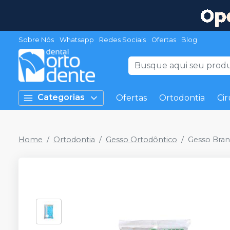
Sobre Nós
Whatsapp
Redes Sociais
Ofertas
Blog
Categorias
Ofertas
Ortodontia
Cir
Home
Ortodontia
Gesso Ortodôntico
Gesso Bran