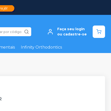
Faça seu login
ar por código
ou cadastre-se
mentais
Infinity Orthodontics
R