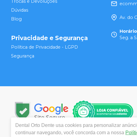
Trocas e Devoluções
ecomme
Dúvidas
Av. do 
Blog
Horári
Privacidade e Segurança
Seg. a S
Política de Privacidade - LGPD
Segurança
Dental Orto Dente
usa cookies para personalizar anúncio
continuar navegando, você concorda com a nossa
Polít
Copyright © 2024 | Todos os direitos reservados | www.