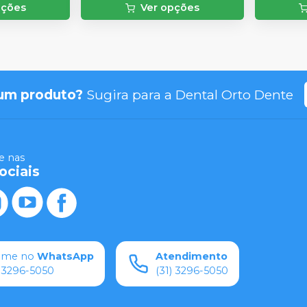
pções
Ver opções
um produto?
Sugira para a
Dental Orto Dente
 nas
ociais
ame no
WhatsApp
Atendimento
) 3296-5050
(31) 3296-5050