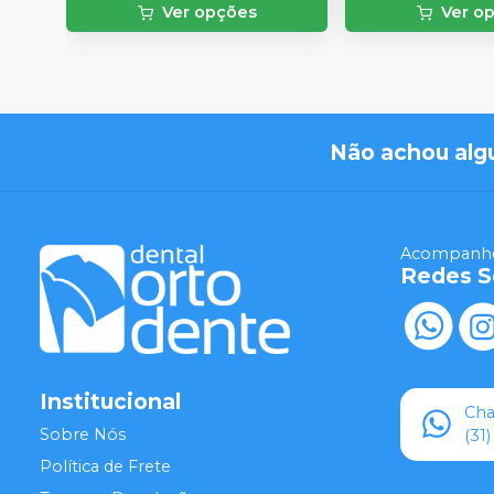
Ver opções
Ver o
Não achou alg
Acompanhe
Redes S
Institucional
Ch
Sobre Nós
(31
Política de Frete