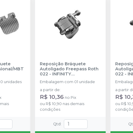
quete
Reposição Bráquete
Reposiç
sional/MBT
Autoligado Freepass Roth
Autolig
022
-
INFINITY
022
-
IN
S
ORTHODONTICS
ORTHO
0 unidades
Embalagem com 01 unidade
Embalag
a partir de
:
a partir 
R$ 10,36
R$ 10
x
no
Pix
mais
ou
R$ 10,90
nas demais
ou
R$ 10
condições
condiçõ
Qtd
:
Q