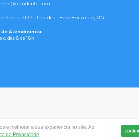
rce@ortodente.com
Contorno, 7197 - Lourdes - Belo Horizonte, MG
o de Atendimento
:
ex. das 8 às 18h
s e melhorar a sua experiência no site. Ao
contin
ica de Privacidade
.
dentalortodente.com.br | MX3 Group LTDA | 25.940.099/0001-3