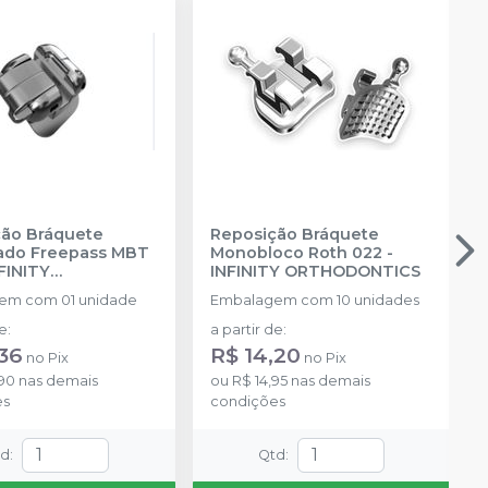
ão Bráquete
Reposição Bráquete
ado Freepass MBT
Monobloco Roth 022
-
FINITY
INFINITY ORTHODONTICS
DONTICS
em com 01 unidade
Embalagem com 10 unidades
de
:
a partir de
:
,36
R$ 14,20
no
Pix
no
Pix
,90
nas demais
ou
R$ 14,95
nas demais
es
condições
td
:
Qtd
: