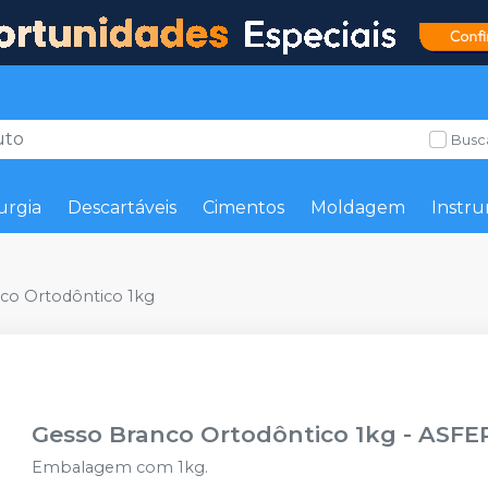
Busc
urgia
Descartáveis
Cimentos
Moldagem
Instru
co Ortodôntico 1kg
Gesso Branco Ortodôntico 1kg
-
ASFE
Embalagem com 1kg.