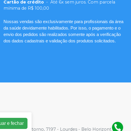
Cartão de crédito
-
Até 6x sem juros. Com parcela
mínima de R$ 100,00
Nossas vendas são exclusivamente para profissionais da área
da saúde devidamente habilitados. Por isso, o pagamento e o
envio dos pedidos são realizados somente após a verificação
dos dados cadastrais e validação dos produtos solicitados.
uar e fechar
2 | Av. do Contorno, 7197 - Lourdes - Belo Horizonte, MG