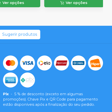
Ver opções
Ver opções
Sugerir produtos
Pix
-
5 % de desconto (exceto em algumas
promoções). Chave Pix e QR Code para pagamento
estão disponíveis após a finalização do seu pedido.