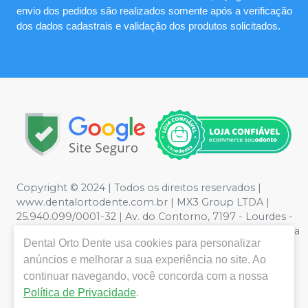
envio dos pedidos são realizados somente após a verificação
dos dados cadastrais e validação dos produtos solicitados.
Copyright © 2024 | Todos os direitos reservados |
www.dentalortodente.com.br | MX3 Group LTDA |
25.940.099/0001-32 | Av. do Contorno, 7197 - Lourdes -
Belo Horizonte, MG | Política de Privacidade e Segurança
Dental Orto Dente
usa cookies para personalizar
- Fotos meramente ilustrativas - Os preços e condições
da loja virtual estão sujeitos a alterações. Em caso de
anúncios e melhorar a sua experiência no site. Ao
divergência de preços no site, o valor válido é o do
continuar navegando, você concorda com a nossa
Carrinho de Compra. Não vendemos por atacado, por
Política de Privacidade
.
isso nos reservamos o direito de não atender compras