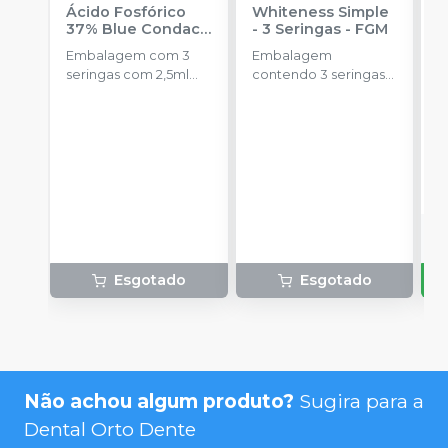
Ácido Fosfórico
Whiteness Simple
X
37% Blue Condac
-
- 3 Seringas
-
FGM
E
FGM
Embalagem com 3
Embalagem
s
seringas com 2,5ml
contendo 3 seringas
a
cada uma e 3
com 3g de gel cada
ponteiras para
uma.
aplicação.
o
d
Esgotado
Esgotado
Não achou algum produto?
Sugira para a
Dental Orto Dente