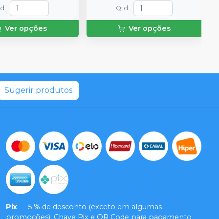
td
:
Qtd
:
Ver opções
Ver opções
Sugerir produtos
Pix
-
5 % de desconto (exceto em algumas
promoções). Chave Pix e QR Code para pagamento