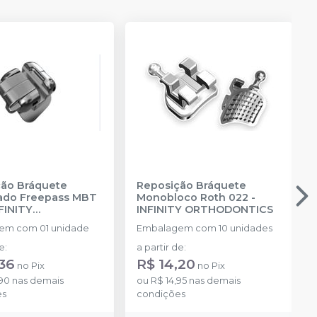
ão Bráquete
Reposição Bráquete
ado Freepass MBT
Monobloco Roth 022
-
FINITY
INFINITY ORTHODONTICS
DONTICS
em com 01 unidade
Embalagem com 10 unidades
de
:
a partir de
:
,36
R$ 14,20
no
Pix
no
Pix
,90
nas demais
ou
R$ 14,95
nas demais
es
condições