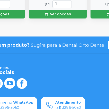
Qtd
:
Q
pções
Ver opções
um produto?
Sugira para a
Dental Orto Dente
 nas
ociais
ame no
WhatsApp
Atendimento
) 3296-5050
(31) 3296-5050