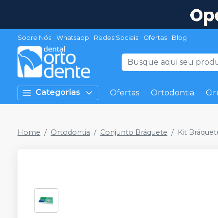
Sobre Nós
Whatsapp
Redes Sociais
Ofertas
Blog
Categorias
Ofertas
Ortodontia
Cir
Home
Ortodontia
Conjunto Bráquete
Kit Bráque