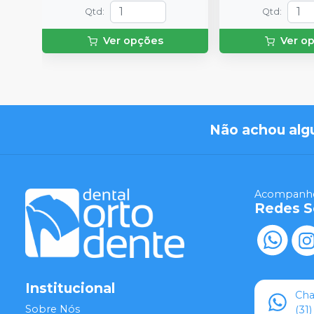
Qtd
:
Qtd
:
Ver opções
Ver o
Não achou alg
Acompanhe
Redes S
Institucional
Ch
Sobre Nós
(31