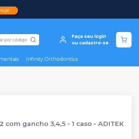
Faça seu login
ar por código
ou cadastre-se
mentais
Infinity Orthodontics
2 com gancho 3,4,5 - 1 caso
-
ADITEK