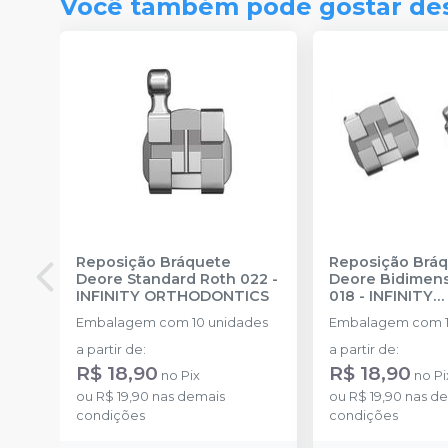
Você também pode gostar de
Reposição Bráquete
Reposição Brá
Deore Standard Roth 022
-
Deore Bidimen
INFINITY ORTHODONTICS
018
-
INFINITY
ORTHODONTIC
Embalagem com 10 unidades
Embalagem com 1
a partir de
:
a partir de
:
R$ 18,90
R$ 18,90
no
Pix
no
Pi
ou
R$ 19,90
nas demais
ou
R$ 19,90
nas de
condições
condições