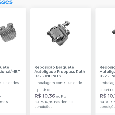
sses
quete
Reposição Bráquete
Reposiç
sional/MBT
Autoligado Freepass Roth
Autolig
022
-
INFINITY
022
-
IN
S
ORTHODONTICS
ORTHO
0 unidades
Embalagem com 01 unidade
Embalag
a partir de
:
a partir 
R$ 10,36
R$ 10
x
no
Pix
mais
ou
R$ 10,90
nas demais
ou
R$ 10
condições
condiçõ