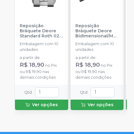
Reposição
Reposição
R
Bráquete Deore
Bráquete Deore
B
Standard Roth 022
Bidimensional/MB
A
-
INFINITY
T 018
-
INFINITY
F
Embalagem com 10
Embalagem com 10
E
ORTHODONTICS
ORTHODONTICS
-
unidades
unidades
u
O
a partir de
:
a partir de
:
a
R$ 18,90
R$ 18,90
R
no
Pix
no
Pix
ou
R$ 19,90
nas
ou
R$ 19,90
nas
o
demais condições
demais condições
d
Qtd
:
Qtd
:
Ver opções
Ver opções