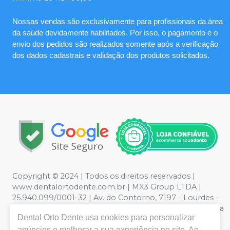
Nossas vendas são exclusivamente para profissionais da área
da saúde devidamente habilitados. Por isso, o pagamento e o
envio dos pedidos são realizados somente após a verificação
dos dados cadastrais e validação dos produtos solicitados.
Copyright © 2024 | Todos os direitos reservados |
www.dentalortodente.com.br | MX3 Group LTDA |
25.940.099/0001-32 | Av. do Contorno, 7197 - Lourdes -
Belo Horizonte, MG | Política de Privacidade e Segurança
Dental Orto Dente
usa cookies para personalizar
- Fotos meramente ilustrativas - Os preços e condições
da loja virtual estão sujeitos a alterações. Em caso de
anúncios e melhorar a sua experiência no site. Ao