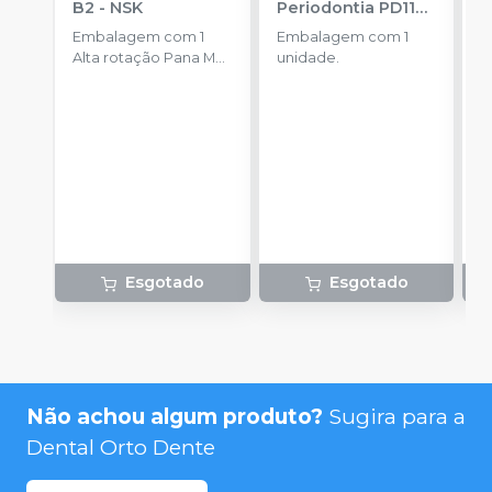
B2
-
NSK
Periodontia PD110
-
PRONEW
Embalagem com 1
Embalagem com 1
E
Alta rotação Pana Max
unidade.
u
Plus PB + Contra
ângulo FX23 PB +
Peça reta FX65 +
Micro motor FX205 e
acompanha 1
Lubrificante Pana
Spray
Esgotado
Esgotado
Não achou algum produto?
Sugira para a
Dental Orto Dente