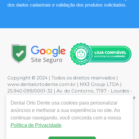
dos dados cadastrais e validação dos produtos solicitados.
Copyright © 2024 | Todos os direitos reservados |
www.dentalortodente.com.br | MX3 Group LTDA |
25.940.099/0001-32 | Av. do Contorno, 7197 - Lourdes -
Belo Horizonte, MG | Política de Privacidade e Segurança
Dental Orto Dente
usa cookies para personalizar
- Fotos meramente ilustrativas - Os preços e condições
da loja virtual estão sujeitos a alterações. Em caso de
anúncios e melhorar a sua experiência no site. Ao
divergência de preços no site, o valor válido é o do
continuar navegando, você concorda com a nossa
Carrinho de Compra. Não vendemos por atacado, por
Política de Privacidade
.
isso nos reservamos o direito de não atender compras
de grandes volumes pelo site.