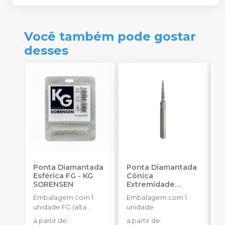
Você também pode gostar
desses
Ponta Diamantada
Ponta Diamantada
P
Esférica FG
-
KG
Cônica
I
SORENSEN
Extremidade
-
Arredondada FG
-
Embalagem com 1
Embalagem com 1
E
KG SORENSEN
unidade FG (alta
unidade.
u
rotação).
a partir de
:
a partir de
:
a