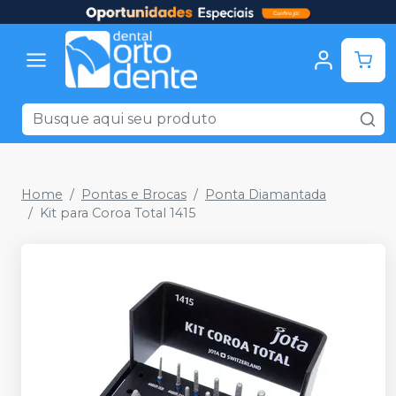
Home
Pontas e Brocas
Ponta Diamantada
Kit para Coroa Total 1415