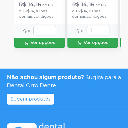
R$ 14,16
R$ 14,16
R
no
Pix
no
Pix
ou
R$ 14,90
nas
ou
R$ 14,90
nas
o
demais condições
demais condições
d
Qtd
:
Qtd
:
Ver opções
Ver opções
Não achou algum produto?
Sugira para a
Dental Orto Dente
Sugerir produtos