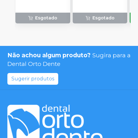
Esgotado
Esgotado
Não achou algum produto?
Sugira para a
Dental Orto Dente
Sugerir produtos