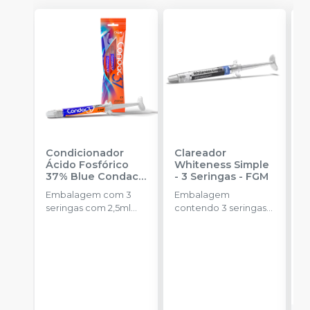
Condicionador
Clareador
R
Ácido Fosfórico
Whiteness Simple
X
37% Blue Condac
-
- 3 Seringas
-
FGM
E
FGM
Embalagem com 3
Embalagem
s
seringas com 2,5ml
contendo 3 seringas
a
cada uma e 3
com 3g de gel cada
ponteiras para
uma.
aplicação.
o
d