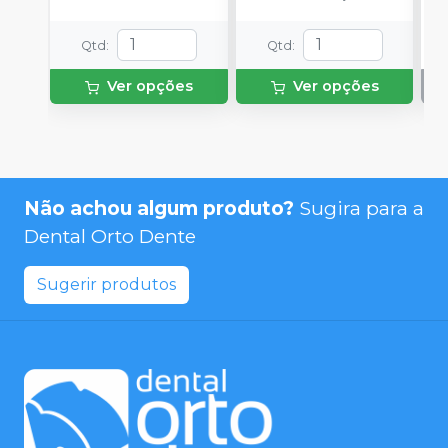
Qtd
:
Qtd
:
Ver opções
Ver opções
Não achou algum produto?
Sugira para a
Dental Orto Dente
Sugerir produtos