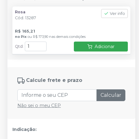
Rosa
Ver info
Cód.
13287
R$ 165,21
no
Pix
ou
R$ 173,90
nas demais condições
Adicionar
Qtd
:
Calcule frete e prazo
Calcular
Não sei o meu CEP
Indicação: