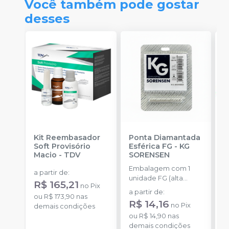
Você também pode gostar
desses
Kit Reembasador
Ponta Diamantada
R
Soft Provisório
Esférica FG
-
KG
P
Macio
-
TDV
SORENSEN
S
Embalagem com 1
E
a partir de
:
unidade FG (alta
c
R$ 165,21
no
Pix
rotação).
m
a partir de
:
ou
R$ 173,90
nas
m
R$ 14,16
no
Pix
demais condições
ou
R$ 14,90
nas
demais condições