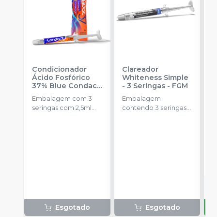
Condicionador
Clareador
R
Ácido Fosfórico
Whiteness Simple
X
37% Blue Condac
-
- 3 Seringas
-
FGM
E
FGM
Embalagem com 3
Embalagem
s
seringas com 2,5ml
contendo 3 seringas
a
cada uma e 3
com 3g de gel cada
ponteiras para
uma.
aplicação.
o
d
Esgotado
Esgotado