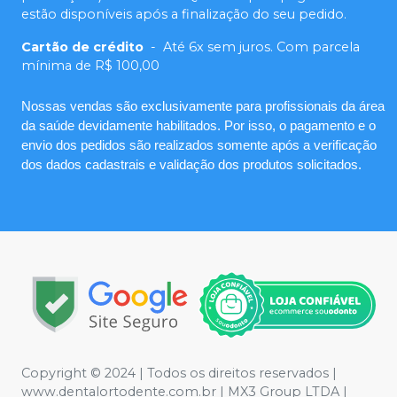
estão disponíveis após a finalização do seu pedido.
Cartão de crédito
-
Até 6x sem juros. Com parcela
mínima de R$ 100,00
Nossas vendas são exclusivamente para profissionais da área
da saúde devidamente habilitados. Por isso, o pagamento e o
envio dos pedidos são realizados somente após a verificação
dos dados cadastrais e validação dos produtos solicitados.
Copyright © 2024 | Todos os direitos reservados |
www.dentalortodente.com.br | MX3 Group LTDA |