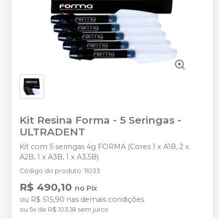
Kit Resina Forma - 5 Seringas
-
ULTRADENT
Kit com 5 seringas 4g FORMA (Cores 1 x A1B, 2 x
A2B, 1 x A3B, 1 x A3,5B)
Código do produto
:
11033
R$ 490,10
no
Pix
ou
R$ 515,90
nas demais condições
ou
5
x
de
R$ 103,18
sem juros