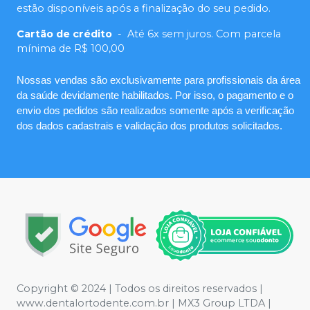
estão disponíveis após a finalização do seu pedido.
Cartão de crédito
-
Até 6x sem juros. Com parcela
mínima de R$ 100,00
Nossas vendas são exclusivamente para profissionais da área
da saúde devidamente habilitados. Por isso, o pagamento e o
envio dos pedidos são realizados somente após a verificação
dos dados cadastrais e validação dos produtos solicitados.
Copyright © 2024 | Todos os direitos reservados |
www.dentalortodente.com.br | MX3 Group LTDA |