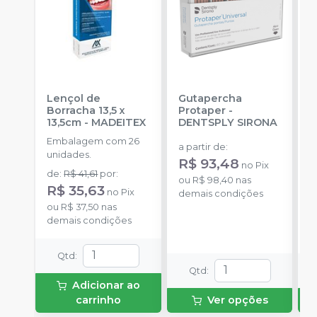
Lençol de
Gutapercha
L
Borracha 13,5 x
Protaper
-
13,5cm
-
MADEITEX
DENTSPLY SIRONA
S
Embalagem com 26
E
a partir de
:
unidades.
u
R$ 93,48
no
Pix
de
:
R$ 41,61
por
:
a
ou
R$ 98,40
nas
R$ 35,63
R
no
Pix
demais condições
ou
R$ 37,50
nas
o
demais condições
d
Qtd
:
Qtd
:
Adicionar ao
carrinho
Ver opções