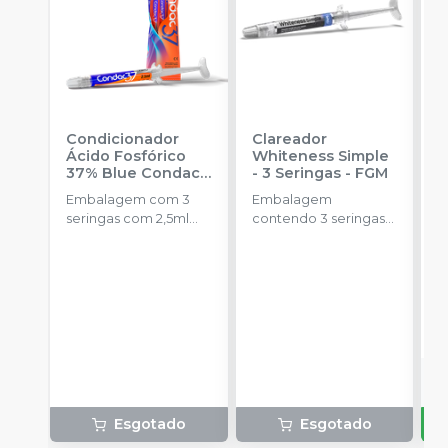
Condicionador
Clareador
R
Ácido Fosfórico
Whiteness Simple
X
37% Blue Condac
-
- 3 Seringas
-
FGM
E
FGM
Embalagem com 3
Embalagem
s
seringas com 2,5ml
contendo 3 seringas
a
cada uma e 3
com 3g de gel cada
ponteiras para
uma.
aplicação.
o
d
Esgotado
Esgotado