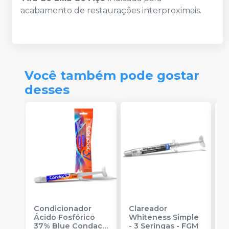
acabamento de restaurações interproximais.
Você também pode gostar
desses
Condicionador
Clareador
R
Ácido Fosfórico
Whiteness Simple
X
37% Blue Condac
-
- 3 Seringas
-
FGM