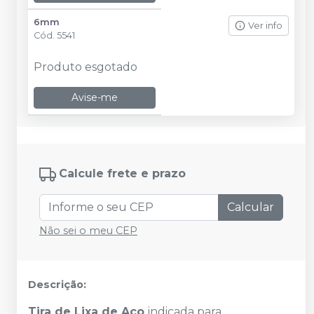
6mm
Ver info
Cód.
5541
Produto esgotado
Avise-me
Calcule frete e prazo
Calcular
Não sei o meu CEP
Descrição:
Tira de Lixa de Aço
indicada para