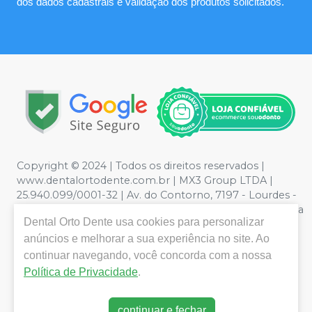
dos dados cadastrais e validação dos produtos solicitados.
Copyright © 2024 | Todos os direitos reservados |
www.dentalortodente.com.br | MX3 Group LTDA |
25.940.099/0001-32 | Av. do Contorno, 7197 - Lourdes -
Belo Horizonte, MG | Política de Privacidade e Segurança
Dental Orto Dente
usa cookies para personalizar
- Fotos meramente ilustrativas - Os preços e condições
da loja virtual estão sujeitos a alterações. Em caso de
anúncios e melhorar a sua experiência no site. Ao
divergência de preços no site, o valor válido é o do
continuar navegando, você concorda com a nossa
Carrinho de Compra. Não vendemos por atacado, por
Política de Privacidade
.
isso nos reservamos o direito de não atender compras
de grandes volumes pelo site.
continuar e fechar