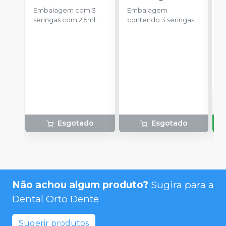
E
FGM
Embalagem com 3
Embalagem
s
seringas com 2,5ml
contendo 3 seringas
a
cada uma e 3
com 3g de gel cada
ponteiras para
uma.
aplicação.
o
d
Esgotado
Esgotado
Não achou algum produto?
Sugira para a
Dental Orto Dente
Sugerir produtos