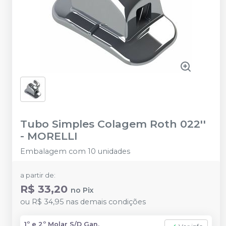
Tubo Simples Colagem Roth 022''
-
MORELLI
Embalagem com 10 unidades
a partir de:
R$ 33,20
no
Pix
ou
R$ 34,95
nas demais condições
1º e 2º Molar S/D Gan.