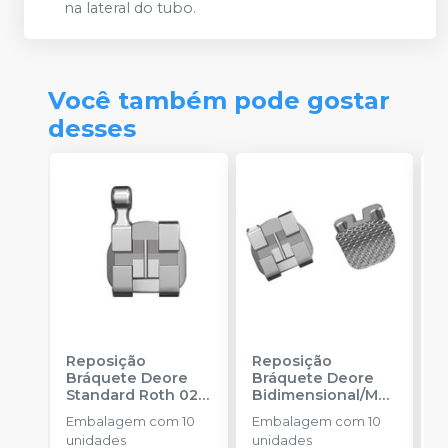
na lateral do tubo.
Você também pode gostar
desses
Reposição
Reposição
R
Bráquete Deore
Bráquete Deore
B
Standard Roth 022
Bidimensional/MB
A
-
INFINITY
T 018
-
INFINITY
F
Embalagem com 10
Embalagem com 10
E
ORTHODONTICS
ORTHODONTICS
-
unidades
unidades
u
O