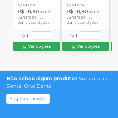
a partir de
:
a partir de
:
a
R$ 18,90
R$ 18,90
R
no
Pix
no
Pix
ou
R$ 19,90
nas
ou
R$ 19,90
nas
o
demais condições
demais condições
d
Qtd
:
Qtd
:
Ver opções
Ver opções
Não achou algum produto?
Sugira para a
Dental Orto Dente
Sugerir produtos