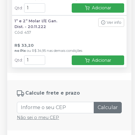
Adicionar
Qtd
:
1º e 2º Molar I/E Gan.
Ver info
Dist. - 20.11.222
Cód.
457
R$ 33,20
no
Pix
ou
R$ 34,95
nas demais condições
Adicionar
Qtd
:
Calcule frete e prazo
Calcular
Não sei o meu CEP