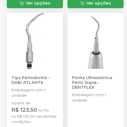
Ver opções
Ver opções
Tips Periodontia
-
Ponta Ultrassônica
DABI ATLANTE
Perio Supra
-
DENTFLEX
Embalagem com 1
Embalagem com 1
unidade
unidade.
a partir de
:
R$ 123,50
no
Pix
ou
R$ 130,00
nas demais
condições