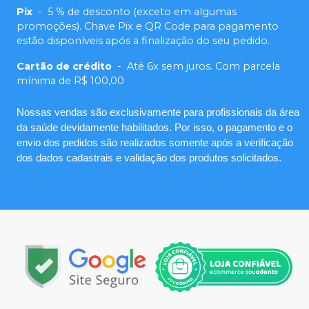
Pix
-
5 % de desconto (exceto em algumas
promoções). Chave Pix e QR Code para pagamento
estão disponíveis após a finalização do seu pedido.
Cartão de crédito
-
Até 6x sem juros. Com parcela
mínima de R$ 100,00
Nossas vendas são exclusivamente para profissionais da área
da saúde devidamente habilitados. Por isso, o pagamento e o
envio dos pedidos são realizados somente após a verificação
dos dados cadastrais e validação dos produtos solicitados.