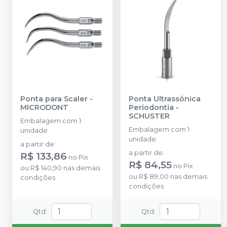
Ponta para Scaler
-
Ponta Ultrassônica
MICRODONT
Periodontia
-
SCHUSTER
Embalagem com 1
Embalagem com 1
unidade
unidade.
a partir de
:
a partir de
:
R$ 133,86
no
Pix
R$ 84,55
no
Pix
ou
R$ 140,90
nas demais
ou
R$ 89,00
nas demais
condições
condições
Qtd
:
Qtd
: