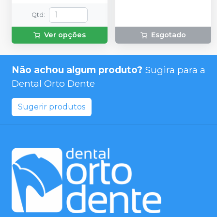
Qtd
:
Ver opções
Esgotado
Não achou algum produto?
Sugira para a
Dental Orto Dente
Sugerir produtos