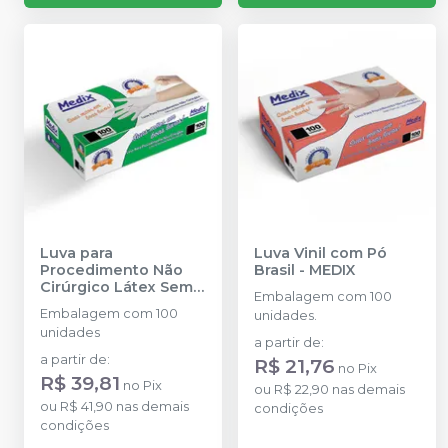
Luva para
Luva Vinil com Pó
Procedimento Não
Brasil
-
MEDIX
Cirúrgico Látex Sem
Embalagem com 100
Pó
-
MEDIX
Embalagem com 100
unidades.
unidades
a partir de
:
a partir de
:
R$ 21,76
no
Pix
R$ 39,81
no
Pix
ou
R$ 22,90
nas demais
ou
R$ 41,90
nas demais
condições
condições