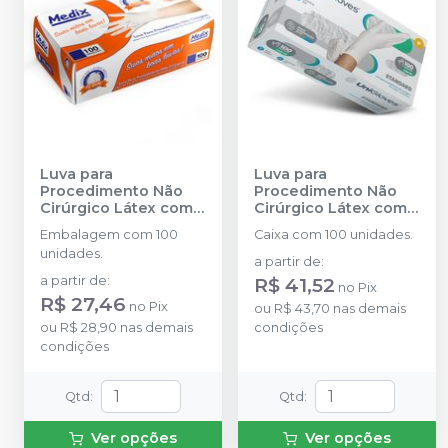
Luva para
Luva para
Procedimento Não
Procedimento Não
Cirúrgico Látex com
Cirúrgico Látex com
Pó
-
MEDIX
Pó Standard
-
Embalagem com 100
Caixa com 100 unidades.
UNIGLOVES
unidades.
a partir de
:
a partir de
:
R$ 41,52
no
Pix
R$ 27,46
no
Pix
ou
R$ 43,70
nas demais
ou
R$ 28,90
nas demais
condições
condições
Qtd
:
Qtd
:
Ver opções
Ver opções