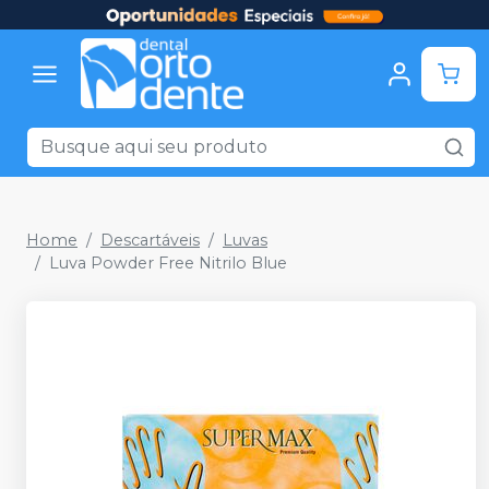
Home
Descartáveis
Luvas
Luva Powder Free Nitrilo Blue