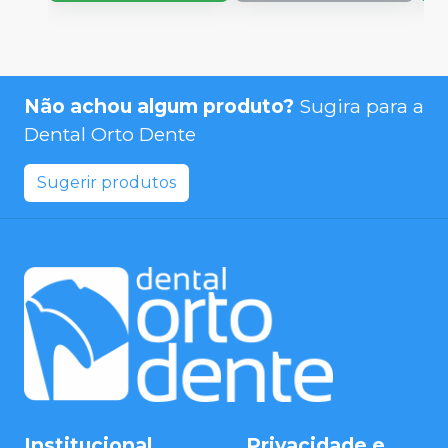
Não achou algum produto?
Sugira para a
Dental Orto Dente
Sugerir produtos
Institucional
Privacidade e