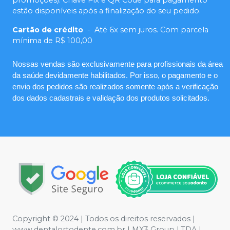
promoções). Chave Pix e QR Code para pagamento
estão disponíveis após a finalização do seu pedido.
Cartão de crédito
-
Até 6x sem juros. Com parcela
mínima de R$ 100,00
Nossas vendas são exclusivamente para profissionais da área
da saúde devidamente habilitados. Por isso, o pagamento e o
envio dos pedidos são realizados somente após a verificação
dos dados cadastrais e validação dos produtos solicitados.
Copyright © 2024 | Todos os direitos reservados |
www.dentalortodente.com.br | MX3 Group LTDA |