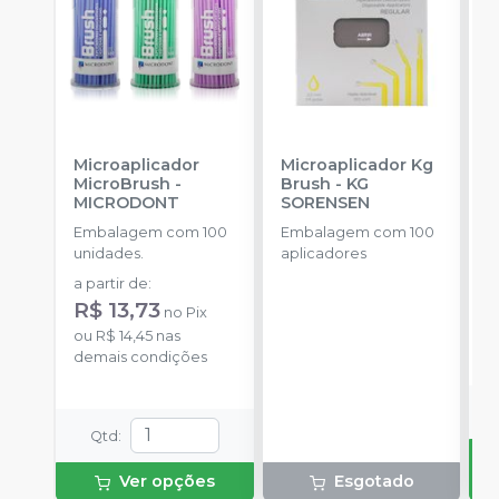
Microaplicador
Microaplicador Kg
B
MicroBrush
-
Brush
-
KG
D
MICRODONT
SORENSEN
I
B
Embalagem com 100
Embalagem com 100
E
unidades.
aplicadores
u
a partir de
:
d
R$ 13,73
R
no
Pix
ou
R$ 14,45
nas
o
demais condições
d
Qtd
:
Ver opções
Esgotado