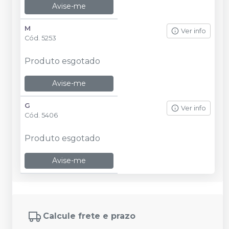
Avise-me
M
Ver info
Cód.
5253
Produto esgotado
Avise-me
G
Ver info
Cód.
5406
Produto esgotado
Avise-me
Calcule frete e prazo